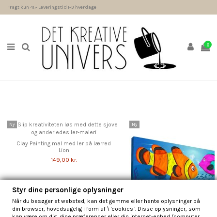
Fragt kun 41,- Leveringstid 1-3 hverdage
0
Ny
Ny
Clay Painting mal med ler på lærred
Lion
149,00 kr.
Styr dine personlige oplysninger
Når du besøger et websted, kan det gemme eller hente oplysninger på
din browser, hovedsagelig i form af \ 'cookies '. Disse oplysninger, som
kan være om dig, dine præferencer eller din internet-enhed (computer,