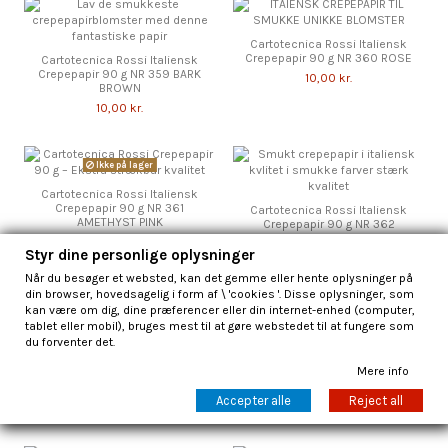
Cartotecnica Rossi Italiensk
Crepepapir 90 g NR 360 ROSE
Cartotecnica Rossi Italiensk
Crepepapir 90 g NR 359 BARK
10,00 kr.
BROWN
10,00 kr.
Ikke på lager
Cartotecnica Rossi Italiensk
Crepepapir 90 g NR 361
Cartotecnica Rossi Italiensk
AMETHYST PINK
Crepepapir 90 g NR 362
BORDEAUX RED
10,00 kr.
Styr dine personlige oplysninger
10,00 kr.
Når du besøger et websted, kan det gemme eller hente oplysninger på
din browser, hovedsagelig i form af \ 'cookies '. Disse oplysninger, som
kan være om dig, dine præferencer eller din internet-enhed (computer,
tablet eller mobil), bruges mest til at gøre webstedet til at fungere som
du forventer det.
Cartotecnica Rossi Italiensk
Crepepapir 90 g NR 364
Cartotecnica Rossi Italiensk
Mere info
BURGNDY RED
Crepepapir 90 g NR 365
SERPENTINE GREEN
10,00 kr.
Accepter alle
Reject all
10,00 kr.