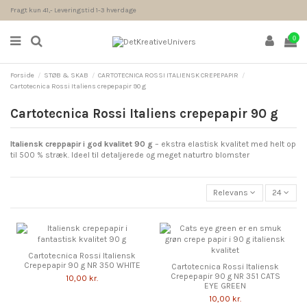
Fragt kun 41,- Leveringstid 1-3 hverdage
0
Forside
STØB & SKAB
CARTOTECNICA ROSSI ITALIENSK CREPEPAPIR
Cartotecnica Rossi Italiens crepepapir 90 g
Cartotecnica Rossi Italiens crepepapir 90 g
Italiensk creppapir i god kvalitet 90 g
– ekstra elastisk kvalitet med helt op
til 500 % stræk. Ideel til detaljerede og meget naturtro blomster
Relevans
24
Cartotecnica Rossi Italiensk
Crepepapir 90 g NR 350 WHITE
Cartotecnica Rossi Italiensk
Crepepapir 90 g NR 351 CATS
10,00 kr.
EYE GREEN
10,00 kr.