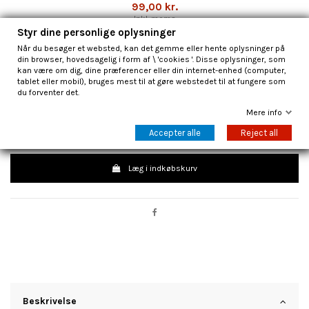
99,00 kr.
Inkl. moms
Styr dine personlige oplysninger
Beskyt dine Pokémon-kort med disse officielle
Pokémon Ceruledge Deck
Når du besøger et websted, kan det gemme eller hente oplysninger på
Protector Sleeves
. Kortlommerne har et flot og kraftfuldt motiv af
Ceruledge
din browser, hovedsagelig i form af \ 'cookies '. Disse oplysninger, som
(Azugladis)
og er perfekte til både turneringer, spil og opbevaring af
kan være om dig, dine præferencer eller din internet-enhed (computer,
værdifulde samlekort.
tablet eller mobil), bruges mest til at gøre webstedet til at fungere som
du forventer det.
Sleeves beskytter kortene mod ridser, snavs og almindeligt slid, samtidig
med at de giver et professionelt look til dit deck.
Mere info
Accepter alle
Reject all
Læg i indkøbskurv
Beskrivelse