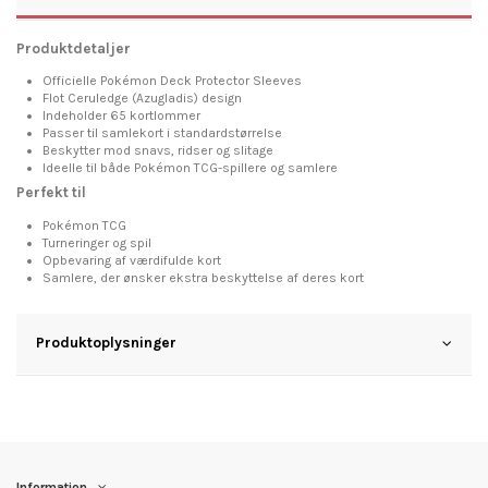
Produktdetaljer
Officielle Pokémon Deck Protector Sleeves
Flot Ceruledge (Azugladis) design
Indeholder 65 kortlommer
Passer til samlekort i standardstørrelse
Beskytter mod snavs, ridser og slitage
Ideelle til både Pokémon TCG-spillere og samlere
Perfekt til
Pokémon TCG
Turneringer og spil
Opbevaring af værdifulde kort
Samlere, der ønsker ekstra beskyttelse af deres kort
Produktoplysninger
Information