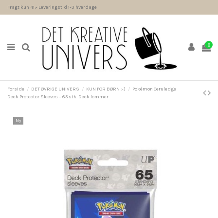
Fragt kun 41,- Leveringstid 1-3 hverdage
0
Forside
DET ØVRIGE UNIVERS
KUN FOR BØRN :-)
Pokémon Ceruledge
Deck Protector Sleeves – 65 stk. Deck lommer
Ny