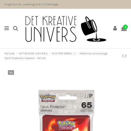
Fragt kun 41,- Leveringstid 1-3 hverdage
0
Forside
DET ØVRIGE UNIVERS
KUN FOR BØRN :-)
Pokémon Armarouge
Deck Protector Sleeves – 65 stk.
Ny