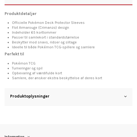
Produktdetaljer
Officielle Pokémon Deck Protector Sleeves
Flot Armarouge (Crimanzo) design
Indeholder 65 kortlommer
Passer til samlekort i standardstørrelse
Beskytter mod snavs, ridser og slitage
Ideelle til både Pokémon TCG-spillere og samlere
Perfekt til
Pokémon TCG
Turneringer og spil
Opbevaring af værdifulde kort
Samlere, der ønsker ekstra beskyttelse af deres kort
Produktoplysninger
Information