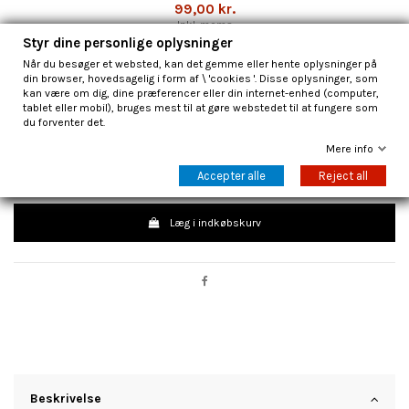
99,00 kr.
Inkl. moms
Styr dine personlige oplysninger
Giv dine samlekort den bedste beskyttelse med disse officielle
Pokémon
Når du besøger et websted, kan det gemme eller hente oplysninger på
Armarouge Deck Protector Sleeves
. Kortlommerne er dekoreret med et flot
din browser, hovedsagelig i form af \ 'cookies '. Disse oplysninger, som
motiv af
Armarouge (Crimanzo)
og er ideelle til både Pokémon TCG-spillere
kan være om dig, dine præferencer eller din internet-enhed (computer,
og samlere.
tablet eller mobil), bruges mest til at gøre webstedet til at fungere som
du forventer det.
Sleeves beskytter kortene mod ridser, snavs og dagligt slid, så dit deck
forbliver i flot stand – både under spil og opbevaring.
Mere info
Accepter alle
Reject all
Læg i indkøbskurv
Beskrivelse