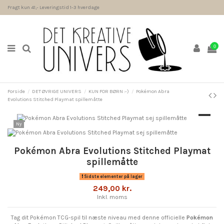
Fragt kun 41,- Leveringstid 1-3 hverdage
0
Forside
DET ØVRIGE UNIVERS
KUN FOR BØRN :-)
Pokémon Abra
Evolutions Stitched Playmat spillemåtte
Ny
Pokémon Abra Evolutions Stitched Playmat
spillemåtte
Sidste elementer på lager
249,00 kr.
Inkl. moms
Tag dit Pokémon TCG-spil til næste niveau med denne officielle
Pokémon