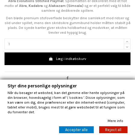
Abra Evolutions Stitched Playmat
. Spillemåtten er dekoreret med et flot
motiv af
Abra
,
Kadabra
og
Alakazam (Simsala)
og er et perfekt valg til både
samlere og dedikerede spillere.
Den bløde premium stofoverflade beskytter dine samlekort mod ridser og
slid under spillet, mens den skridsikre gummibund holder måtten stabilt på
plads. De syede kanter giver ekstra holdbarhed og modvirker, at måtten
trevler ved hyppig brug.
Læg i indkøbskurv
Styr dine personlige oplysninger
Når du besøger et websted, kan det gemme eller hente oplysninger på
din browser, hovedsagelig i form af \ 'cookies '. Disse oplysninger, som
kan være om dig, dine præferencer eller din internet-enhed (computer,
tablet eller mobil), bruges mest til at gøre webstedet til at fungere som
du forventer det.
Beskrivelse
Mere info
Accepter alle
Reject all
Produktdetaljer