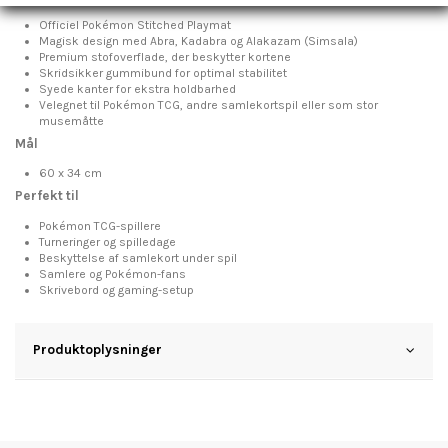
Officiel Pokémon Stitched Playmat
Magisk design med Abra, Kadabra og Alakazam (Simsala)
Premium stofoverflade, der beskytter kortene
Skridsikker gummibund for optimal stabilitet
Syede kanter for ekstra holdbarhed
Velegnet til Pokémon TCG, andre samlekortspil eller som stor
musemåtte
Mål
60 x 34 cm
Perfekt til
Pokémon TCG-spillere
Turneringer og spilledage
Beskyttelse af samlekort under spil
Samlere og Pokémon-fans
Skrivebord og gaming-setup
Produktoplysninger