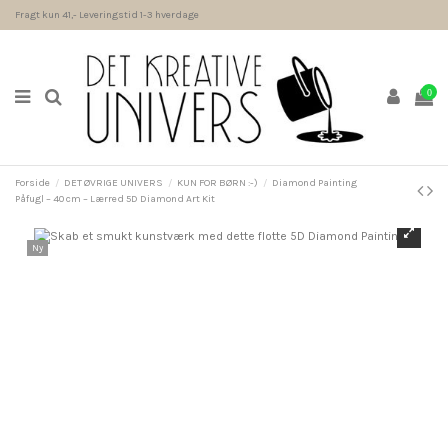
Fragt kun 41,- Leveringstid 1-3 hverdage
0
Forside
DET ØVRIGE UNIVERS
KUN FOR BØRN :-)
Diamond Painting
Påfugl – 40 cm – Lærred 5D Diamond Art Kit
Ny