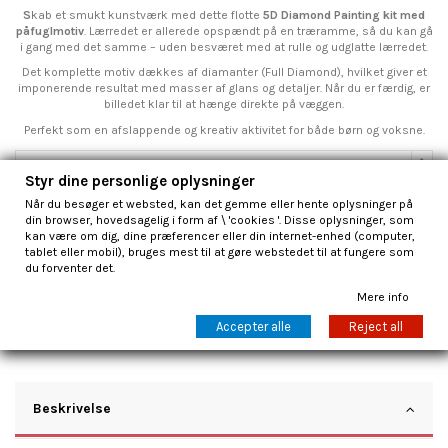
S
kab et smukt kunstværk med dette flotte
5D Diamond Painting kit med
påfuglmotiv
. Lærredet er allerede opspændt på en træramme, så du kan gå
i gang med det samme – uden besværet med at rulle og udglatte lærredet.
Det komplette motiv dækkes af diamanter (Full Diamond), hvilket giver et
imponerende resultat med masser af glans og detaljer. Når du er færdig, er
billedet klar til at hænge direkte på væggen.
Perfekt som en afslappende og kreativ aktivitet for både børn og voksne.
Styr dine personlige oplysninger
Når du besøger et websted, kan det gemme eller hente oplysninger på
Læg i indkøbskurv
din browser, hovedsagelig i form af \ 'cookies '. Disse oplysninger, som
kan være om dig, dine præferencer eller din internet-enhed (computer,
tablet eller mobil), bruges mest til at gøre webstedet til at fungere som
du forventer det.
Mere info
Accepter alle
Reject all
Beskrivelse