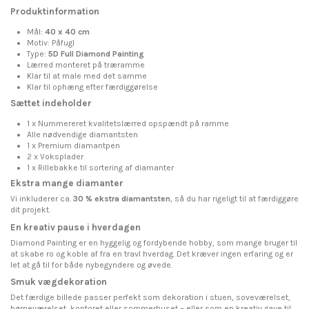
Produktinformation
Mål:
40 x 40 cm
Motiv: Påfugl
Type:
5D Full Diamond Painting
Lærred monteret på træramme
Klar til at male med det samme
Klar til ophæng efter færdiggørelse
Sættet indeholder
1 x Nummereret kvalitetslærred opspændt på ramme
Alle nødvendige diamantsten
1 x Premium diamantpen
2 x Voksplader
1 x Rillebakke til sortering af diamanter
Ekstra mange diamanter
Vi inkluderer ca.
30 % ekstra diamantsten
, så du har rigeligt til at færdiggøre
dit projekt.
En kreativ pause i hverdagen
Diamond Painting er en hyggelig og fordybende hobby, som mange bruger til
at skabe ro og koble af fra en travl hverdag. Det kræver ingen erfaring og er
let at gå til for både nybegyndere og øvede.
Smuk vægdekoration
Det færdige billede passer perfekt som dekoration i stuen, soveværelset,
børneværelset, kontoret eller sommerhuset – eller som en kreativ gave til